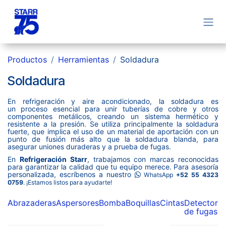
Ir al contenido
Productos
Herramientas
Soldadura
Soldadura
En refrigeración y aire acondicionado, la soldadura es
un proceso esencial para unir tuberías de cobre y otros
componentes metálicos, creando un sistema hermético y
resistente a la presión. Se utiliza principalmente la soldadura
fuerte, que implica el uso de un material de aportación con un
punto de fusión más alto que la soldadura blanda, para
asegurar uniones duraderas y a prueba de fugas.
En
Refrigeración Starr
, trabajamos con marcas reconocidas
para garantizar la calidad que tu equipo merece. Para asesoría
personalizada, escríbenos a nuestro
WhatsApp
+52 55 4323
0759
. ¡Estamos listos para ayudarte!
Abrazaderas
Aspersores
Bomba
Boquillas
Cintas
Detector
E
de fugas