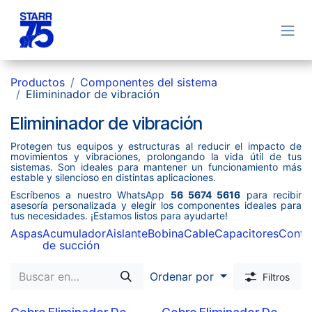
Ir al contenido
Productos
Componentes del sistema
Elimininador de vibración
Elimininador de vibración
Protegen tus equipos y estructuras al reducir el impacto de
movimientos y vibraciones, prolongando la vida útil de tus
sistemas. Son ideales para mantener un funcionamiento más
estable y silencioso en distintas aplicaciones.
Escríbenos a nuestro WhatsApp
56 5674 5616
para recibir
asesoría personalizada y elegir los componentes ideales para
tus necesidades. ¡Estamos listos para ayudarte!
Aspas
Acumulador
Aislante
Bobina
Cable
Capacitores
Conta
de succión
Ordenar por
Filtros