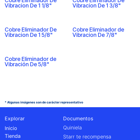
Cobre Eliminador De
Cobre Eliminador De
Vibracion De 1 1/8"
Vibracion De 1 3/8"
Cobre Eliminador De
Cobre Eliminador de
Vibracion De 1 5/8"
Vibracion De 7/8"
Cobre Eliminador de
Vibración De 5/8"
* Algunas imágenes son de carácter representativo
Explorar
Documentos
Quiniela
Inicio
Tienda
Starr te recompensa