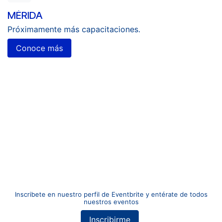
MÉRIDA
Próximamente más capacitaciones.
Cono​​​​ce más
Anterior
Sigu
Inscribete en nuestro perfil de Eventbrite y entérate de todos
nuestros eventos
Inscribirme