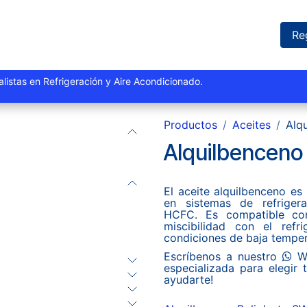
iones
Proyectos
Marcas
Catálogo
Blog
Sucursales
Re
istas y especialistas en Refrigeración y Aire Acondi
Productos
Aceites
Alq
Alquilbenceno
El aceite alquilbenceno es 
en sistemas de refriger
HCFC. Es compatible con
miscibilidad con el refr
condiciones de baja temper
Escríbenos a nuestro
​W
especializada para elegir
ayudarte!