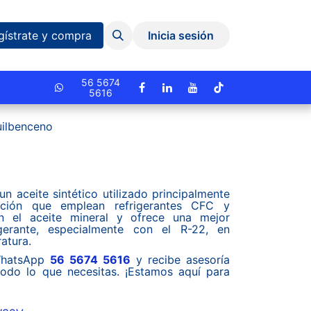
Eventos y Capacitaciones
Quiniela
gístrate y compra
Inicia sesión
cionado.
56 5674
5616
uilbenceno
un aceite sintético utilizado principalmente
ación que emplean refrigerantes CFC y
 el aceite mineral y ofrece una mejor
igerante, especialmente con el R-22, en
atura.
hatsApp
56 5674 5616
y recibe asesoría
 todo lo que necesitas. ¡Estamos aquí para