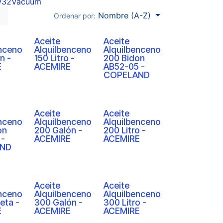
W32
Vacuum
Nombre (A-Z)
Ordenar por:
Aceite
Aceite
enceno
Alquilbenceno
Alquilbenceno
n -
150 Litro -
200 Bidon
E
ACEMIRE
AB52-05 -
COPELAND
Aceite
Aceite
enceno
Alquilbenceno
Alquilbenceno
on
200 Galón -
200 Litro -
 -
ACEMIRE
ACEMIRE
ND
Aceite
Aceite
enceno
Alquilbenceno
Alquilbenceno
eta -
300 Galón -
300 Litro -
E
ACEMIRE
ACEMIRE