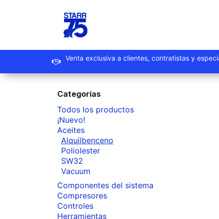
Ir al contenido
Inicio
Productos
Promoc
Venta exclusiva a clientes, contrat
Categorías
Todos los productos
¡Nuevo!
Aceites
Alquilbenceno
Poliolester
SW32
Vacuum
Componentes del sistema
Compresores
Controles
Herramientas