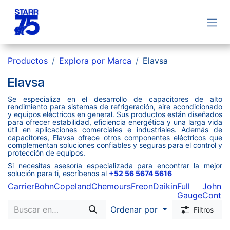
Ir al contenido
Productos
Explora por Marca
Elavsa
Elavsa
Se especializa en el desarrollo de capacitores de alto
rendimiento para sistemas de refrigeración, aire acondicionado
y equipos eléctricos en general. Sus productos están diseñados
para ofrecer estabilidad, eficiencia energética y una larga vida
útil en aplicaciones comerciales e industriales. Además de
capacitores, Elavsa ofrece otros componentes eléctricos que
complementan soluciones confiables y seguras para el control y
protección de equipos.
Si necesitas asesoría especializada para encontrar la mejor
solución para ti, escríbenos al
+52 56 5674 5616
Carrier
Bohn
Copeland
Chemours
Freon
Daikin
Full
Johns
Gauge
Contro
Ordenar por
Filtros