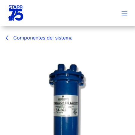
Ir al contenido
Componentes del sistema