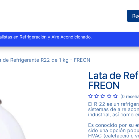
iones
Proyectos
Marcas
Catálogo
Blog
Sucursales
Re
istas y especialistas en Refrigeración y Aire Acondi
a de Refrigerante R22 de 1 kg - FREON
Lata de Ref
FREON
(0 reseñ
El R-22 es un refrige
sistemas de aire acon
industrial, así como 
Es conocido por su ef
sido una opción popul
HVAC (calefacción, ve