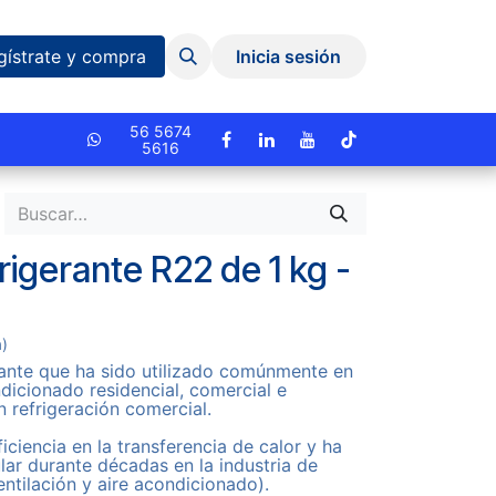
Eventos y Capacitaciones
Quiniela
gístrate y compra
Inicia sesión
cionado.
56 5674
5616
rigerante R22 de 1 kg -
a)
rante que ha sido utilizado comúnmente en
dicionado residencial, comercial e
en refrigeración comercial.
iciencia en la transferencia de calor y ha
ar durante décadas en la industria de
ntilación y aire acondicionado).