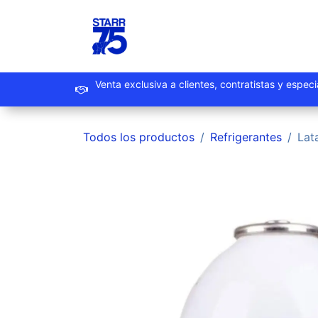
Ir al contenido
Inicio
Productos
Promoc
Venta exclusiva a clientes, contrat
Todos los productos
Refrigerantes
Lat