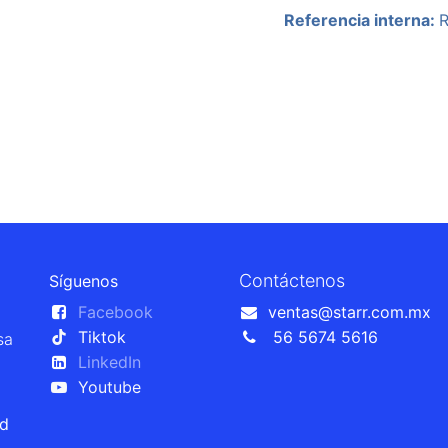
Referencia interna:
Contáctenos
Síguenos
Facebook
ventas@starr.com.mx
Tiktok
56 5674 5616
sa
LinkedIn
Youtube
ad