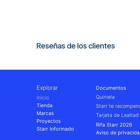
Reseñas de los clientes
Explorar
Documentos
Quiniela
Inicio
Tienda
Starr te recompen
Marcas
Tarjeta de Lealtad
Proyectos
Rifa Starr 2026
Starr Informado
Aviso de privacid