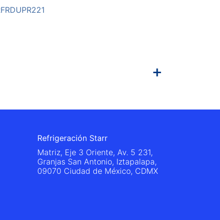
RFRDUPR221
Refrigeración Starr
Matriz, Eje 3 Oriente, Av. 5 231,
Granjas San Antonio, Iztapalapa,
09070 Ciudad de México, CDMX