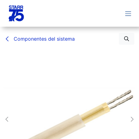
Ir al contenido
Componentes del sistema