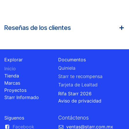
Reseñas de los clientes
Explorar
Documentos
Quiniela
Inicio
Tienda
Starr te recompensa
Marcas
Tarjeta de Lealtad
Proyectos
Rifa Starr 2026
Starr Informado
Aviso de privacidad
Contáctenos
Síguenos
Facebook
ventas@starr.com.mx