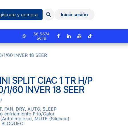
Eventos y Capacitaciones
Quiniela
gístrate y compra
Inicia sesión
cionado.
56 5674
5616
0/1/60 INVER 18 SEER
NI SPLIT CIAC 1 TR H/P
0/1/60 INVER 18 SEER
a)
, FAN, DRY, AUTO, SLEEP
 enfriamiento Frio/Calor
Autolimpieza), MUTE (Silencio)
on BLOQUEO