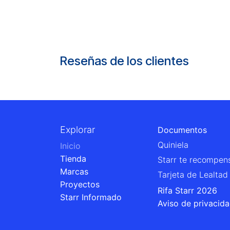
Reseñas de los clientes
Explorar
Documentos
Quiniela
Inicio
Tienda
Starr te recompen
Marcas
Tarjeta de Lealtad
Proyectos
Rifa Starr 2026
Starr Informado
Aviso de privacid