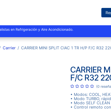
iones
Proyectos
Marcas
Catálogo
Blog
Sucursales
Re
istas y especialistas en Refrigeración y Aire Acondi
Carrier
CARRIER MINI SPLIT CIAC 1 TR H/P F/C R32 22
CARRIER MI
F/C R32 22
(0 reseñ
• Modos: COOL, HEAT
• Modo TURBO, rápido
• Modo SELF CLEAN (
• Control remoto c