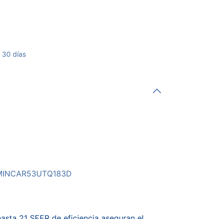
 30 días
MINCAR53UTQ183D
hasta 21 SEER de eficiencia aseguran el