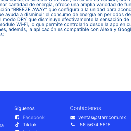
or cantidad de energía, ofrece una amplia variedad de fun
unción “BREEZE AWAY” que configura a la unidad para acondic
que ayuda a disminuir el consumo de energía en periodos d
 el modo DRY que disminuye efectivamente la sensación de
módulo Wi-Fi, lo que permite controlarlo desde la app en c
es, además, la aplicación es compatible con Alexa y Googl
s:
Contáctenos
Síguenos
Facebook
ventas@starr.com.mx
Tiktok
56 5674 5616
sa