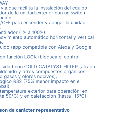
WAY
vía que facilita la instalación del equipo
dor de la unidad exterior con un switch
tación
OFF para encender y apagar la unidad
.
ntilador (1% a 100%).
vimiento automático horizontal y vertical
e.
luido (app compatible con Alexa y Google
on función LOCK (bloquea el control
densidad con COLD CATALYST FILTER (atrapa
maldehído y otros compuestos orgánicos
mo gases y olores nocivos).
lógico R32 (75% menor impacto en el
obal)
temperatura exterior para operación: en
ta 50°C) y en calefacción (hasta -15°C)
son de carácter representativo