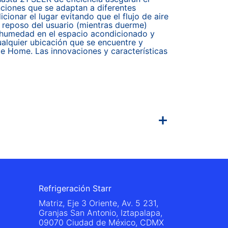
ciones que se adaptan a diferentes
ionar el lugar evitando que el flujo de aire
e reposo del usuario (mientras duerme)
 humedad en el espacio acondicionado y
ualquier ubicación que se encuentre y
e Home. Las innovaciones y características
Refrigeración Starr
Matriz, Eje 3 Oriente, Av. 5 231,
Granjas San Antonio, Iztapalapa,
09070 Ciudad de México, CDMX