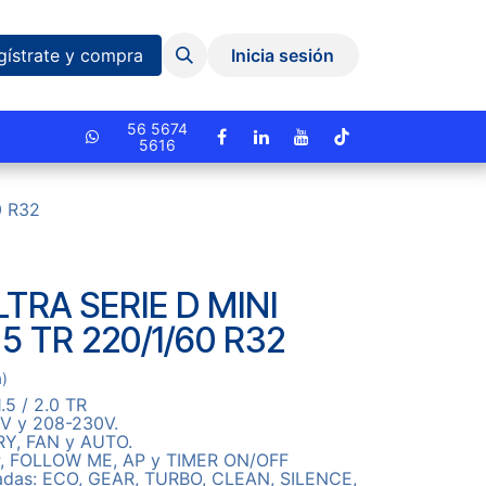
Eventos y Capacitaciones
Quiniela
gístrate y compra
Inicia sesión
cionado.
56 5674
5616
0 R32
TRA SERIE D MINI
.5 TR 220/1/60 R32
a)
.5 / 2.0 TR
5V y 208-230V.
Y, FAN y AUTO.
P, FOLLOW ME, AP y TIMER ON/OFF
adas: ECO, GEAR, TURBO, CLEAN, SILENCE,