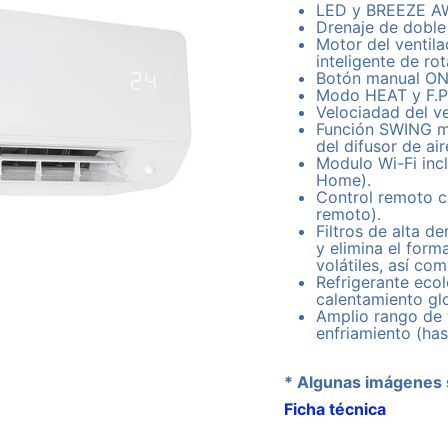
LED y BREEZE A
Drenaje de doble 
Motor del ventila
inteligente de ro
Botón manual ON/
Modo HEAT y F.P
Velociadad del ve
Función SWING mo
del difusor de air
Modulo Wi-Fi inc
Home).
Control remoto c
remoto).
Filtros de alta 
y elimina el for
volátiles, así co
Refrigerante eco
calentamiento gl
Amplio rango de 
enfriamiento (has
* Algunas imágenes 
Ficha técnica