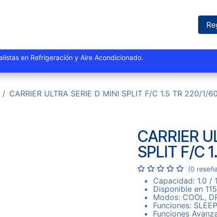
iones
Proyectos
Marcas
Catálogo
Blog
Sucursales
Re
istas y especialistas en Refrigeración y Aire Acondi
CARRIER ULTRA SERIE D MINI SPLIT F/C 1.5 TR 220/1/6
CARRIER UL
SPLIT F/C 1
(0 reseñ
Capacidad: 1.0 / 1
Disponible en 11
Modos: COOL, DR
Funciones: SLEE
Funciones Avanz