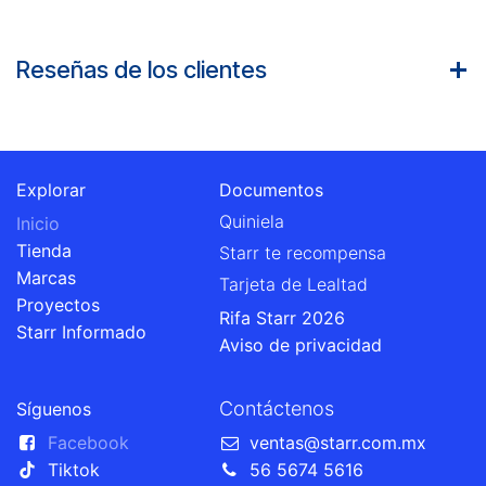
Reseñas de los clientes
Explorar
Documentos
Quiniela
Inicio
Tienda
Starr te recompensa
Marcas
Tarjeta de Lealtad
Proyectos
Rifa Starr 2026
Starr Informado
Aviso de privacidad
Contáctenos
Síguenos
Facebook
ventas@starr.com.mx
Tiktok
56 5674 5616