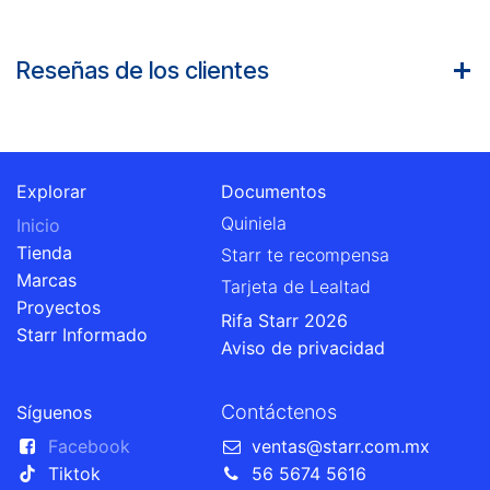
Reseñas de los clientes
Explorar
Documentos
Quiniela
Inicio
Tienda
Starr te recompensa
Marcas
Tarjeta de Lealtad
Proyectos
Rifa Starr 2026
Starr Informado
Aviso de privacidad
Contáctenos
Síguenos
Facebook
ventas@starr.com.mx
Tiktok
56 5674 5616