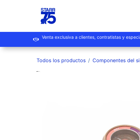
Ir al contenido
Inicio
Productos
Promoc
Venta exclusiva a clientes, contrat
Todos los productos
Componentes del s