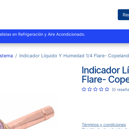
iones
Proyectos
Marcas
Catálogo
Blog
Sucursales
Re
istas y especialistas en Refrigeración y Aire Acondi
istema
Indicador Líquido Y Humedad 1/4 Flare- Copeland
Indicador 
Flare- Cop
(0 reseñ
Términos y condiciones