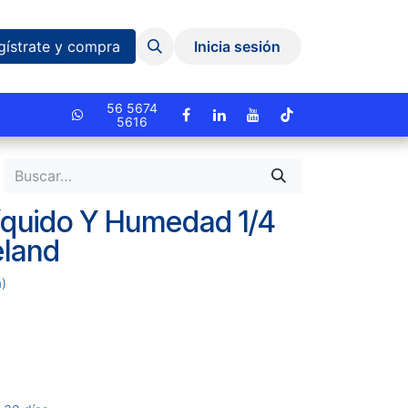
Eventos y Capacitaciones
Quiniela
gístrate y compra
Inicia sesión
cionado.
56 5674
5616
Líquido Y Humedad 1/4
eland
a)