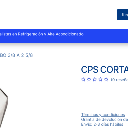
iones
Proyectos
Marcas
Catálogo
Blog
Sucursales
Re
istas y especialistas en Refrigeración y Aire Acondi
O 3/8 A 2 5/8
CPS CORTA
(0 reseñ
Términos y condiciones
Grantía de devolución de
Envío: 2-3 días hábiles