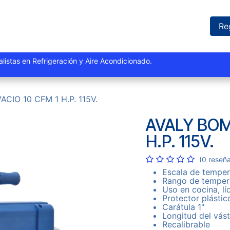
iones
Proyectos
Marcas
Catálogo
Blog
Sucursales
Re
istas y especialistas en Refrigeración y Aire Acondi
CIO 10 CFM 1 H.P. 115V.
AVALY BOM
H.P. 115V.
(0 reseñ
Escala de temper
Rango de tempera
Uso en cocina, lí
Protector plástic
Carátula 1"
Longitud del vás
Recalibrable