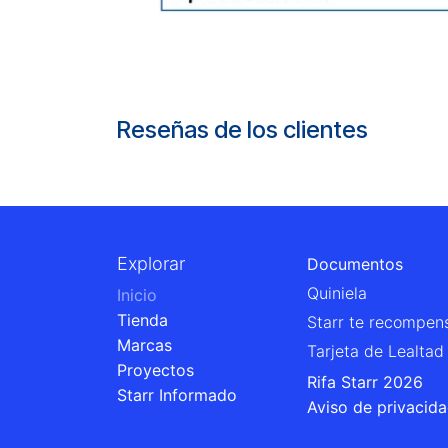
Reseñas de los clientes
Explorar
Documentos
Quiniela
Inicio
Tienda
Starr te recompen
Marcas
Tarjeta de Lealtad
Proyectos
Rifa Starr 2026
Starr Informado
Aviso de privacid