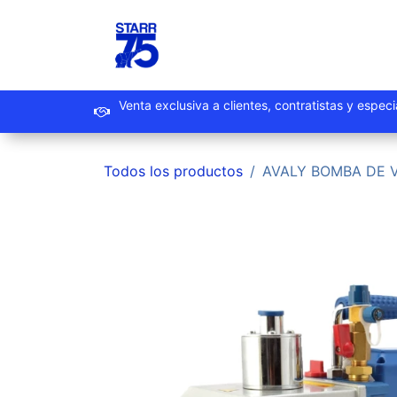
Ir al contenido
Inicio
Productos
Promoc
Venta exclusiva a clientes, contrat
Todos los productos
AVALY BOMBA DE VA