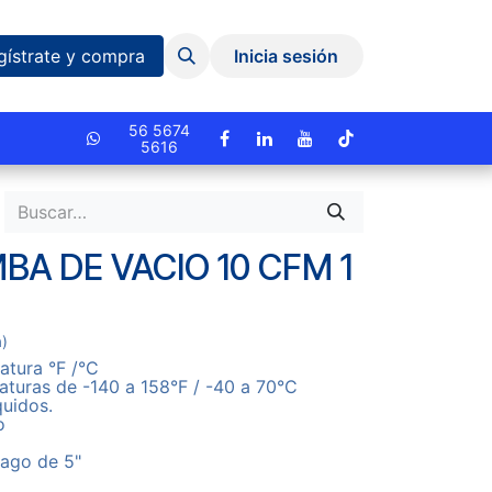
Eventos y Capacitaciones
Quiniela
gístrate y compra
Inicia sesión
cionado.
56 5674
5616
BA DE VACIO 10 CFM 1
a)
atura °F /°C
turas de -140 a 158°F / -40 a 70°C
quidos.
o
tago de 5"