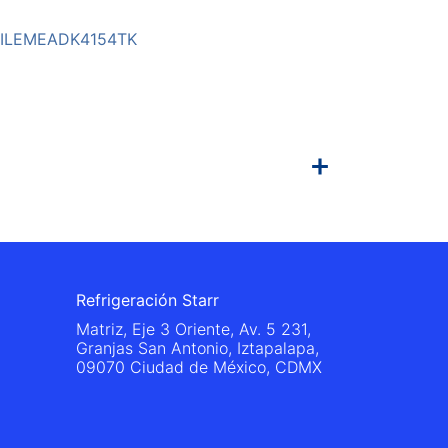
FILEMEADK4154TK
Refrigeración Starr
Matriz, Eje 3 Oriente, Av. 5 231,
Granjas San Antonio, Iztapalapa,
09070 Ciudad de México, CDMX