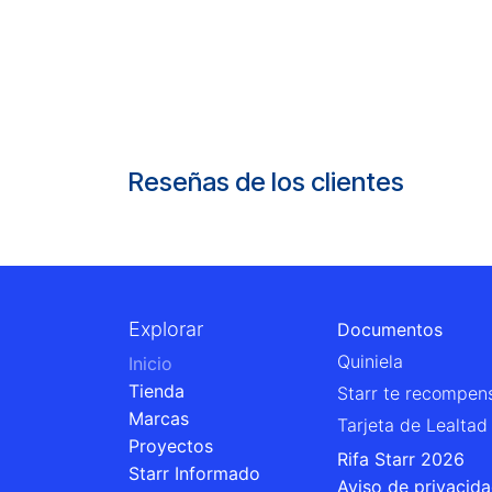
Reseñas de los clientes
Explorar
Documentos
Quiniela
Inicio
Tienda
Starr te recompen
Marcas
Tarjeta de Lealtad
Proyectos
Rifa Starr 2026
Starr Informado
Aviso de privacid