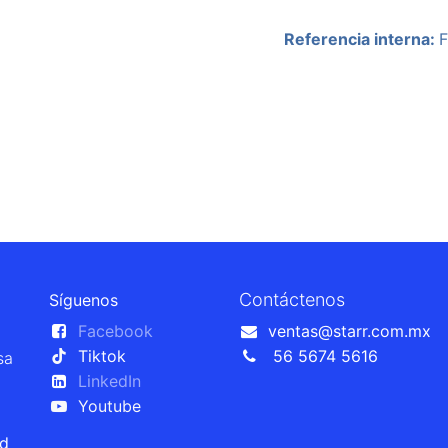
Referencia interna:
Contáctenos
Síguenos
Facebook
ventas@starr.com.mx
Tiktok
56 5674 5616
sa
LinkedIn
Youtube
ad