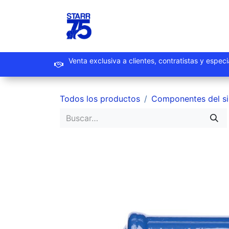
Ir al contenido
Inicio
Productos
Promoc
Venta exclusiva a clientes, contrat
Todos los productos
Componentes del s