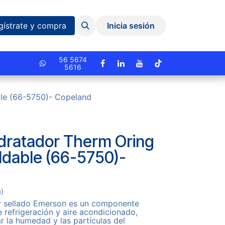
Eventos y Capacitaciones
Quiniela
gístrate y compra
Inicia sesión
cionado.
56 5674
5616
ble (66-5750)- Copeland
idratador Therm Oring
oldable (66-5750)-
a)
dor sellado Emerson es un componente
e refrigeración y aire acondicionado,
r la humedad y las partículas del