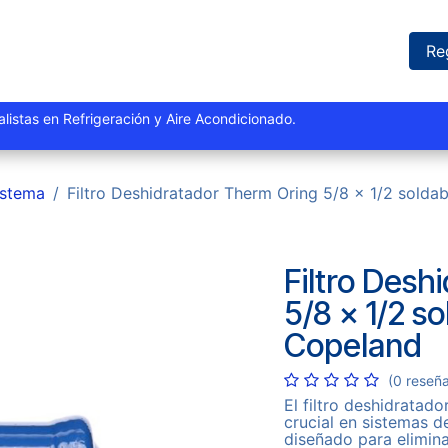
iones
Proyectos
Marcas
Catálogo
Blog
Sucursales
Re
istas y especialistas en Refrigeración y Aire Acondi
istema
Filtro Deshidratador Therm Oring 5/8 x 1/2 solda
Filtro Desh
5/8 x 1/2 s
Copeland
(0 reseñ
El filtro deshidrata
crucial en sistemas d
diseñado para elimina