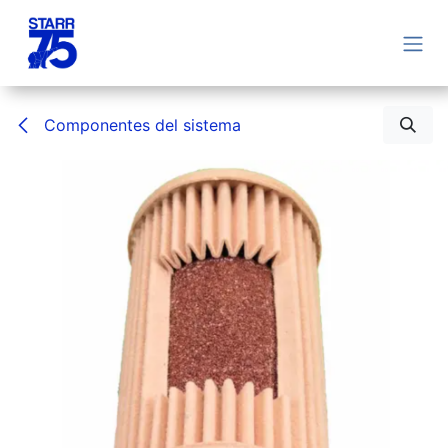
Ir al contenido
Componentes del sistema