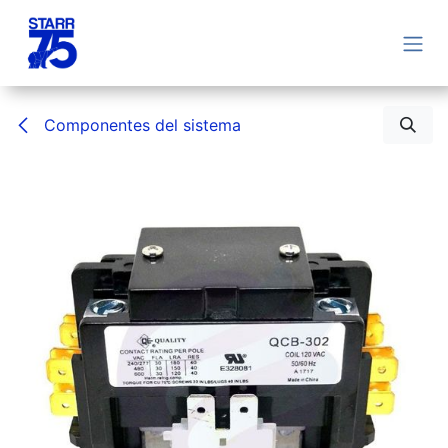
Ir al contenido
Componentes del sistema