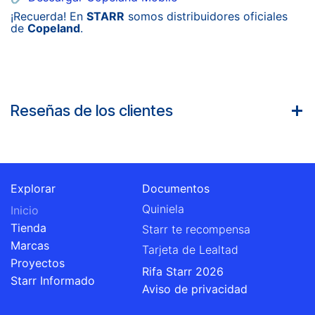
¡Recuerda! En
STARR
somos distribuidores oficiales
de
Copeland
.
Reseñas de los clientes
Explorar
Documentos
Quiniela
Inicio
Tienda
Starr te recompensa
Marcas
Tarjeta de Lealtad
Proyectos
Rifa Starr 2026
Starr Informado
Aviso de privacidad