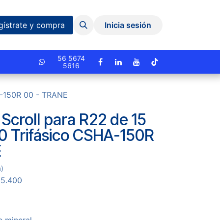
Eventos y Capacitaciones
Quiniela
gístrate y compra
Inicia sesión
cionado.
56 5674
5616
A-150R 00 - TRANE
croll para R22 de 15
0 Trifásico CSHA-150R
E
a)
85.400