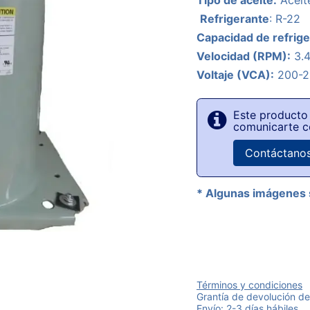
Tipo de aceite:
Aceit
Refrigerante
: R-22
Capacidad de refrige
Velocidad (RPM):
3.
Voltaje (VCA):
200-2
Este producto 
comunicarte c
Contáctano
* Algunas imágenes 
Términos y condiciones
Grantía de devolución de
Envío: 2-3 días hábiles