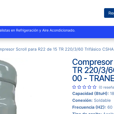
iones
Proyectos
Marcas
Catálogo
Blog
Sucursales
Re
istas y especialistas en Refrigeración y Aire Acondi
presor Scroll para R22 de 15 TR 220/3/60 Trifásico CSH
Compresor S
TR 220/3/6
00 - TRAN
(0 reseñ
Capacidad (BtuH):
1
Conexión:
Soldable
Frecuencia (HZ):
60