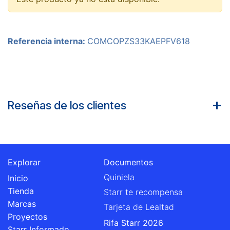
Referencia interna:
COMCOPZS33KAEPFV618
Reseñas de los clientes
Explorar
Documentos
Quiniela
Inicio
Tienda
Starr te recompensa
Marcas
Tarjeta de Lealtad
Proyectos
Rifa Starr 2026
Starr Informado