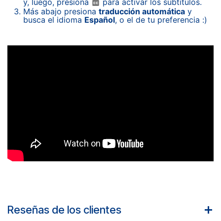
y, luego, presiona
para activar los subtítulos.
Más abajo presiona
traducción automática
y
busca el idioma
Español
, o el de tu preferencia :)
Reseñas de los clientes