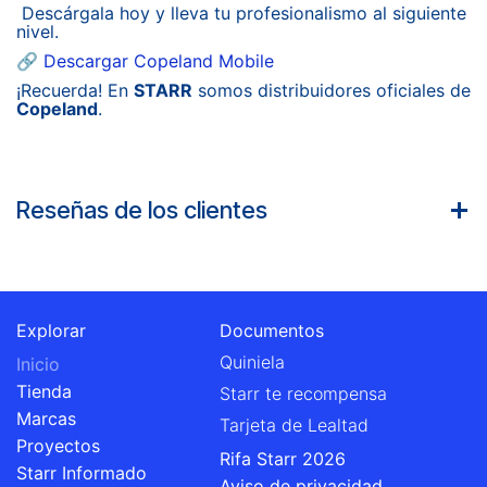
Descárgala hoy y lleva tu profesionalismo al siguiente
nivel.
🔗
Descargar Copeland Mobile
¡Recuerda! En
STARR
somos distribuidores oficiales de
Copeland
.
Reseñas de los clientes
Explorar
Documentos
Quiniela
Inicio
Tienda
Starr te recompensa
Marcas
Tarjeta de Lealtad
Proyectos
Rifa Starr 2026
Starr Informado
Aviso de privacidad