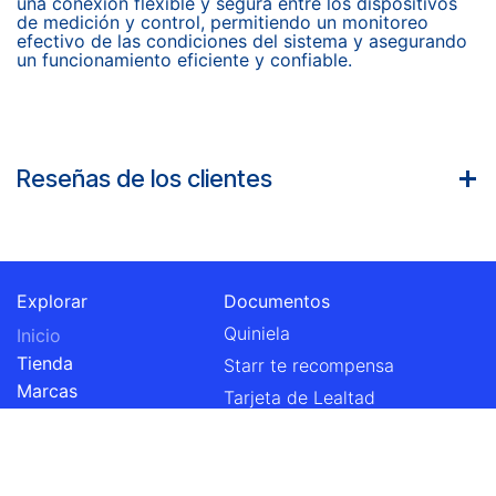
una conexión flexible y segura entre los dispositivos
de medición y control, permitiendo un monitoreo
efectivo de las condiciones del sistema y asegurando
un funcionamiento eficiente y confiable.
Reseñas de los clientes
Explorar
Documentos
Quiniela
Inicio
Tienda
Starr te recompensa
Marcas
Tarjeta de Lealtad
Proyectos
Rifa Starr 2026
Starr Informado
Aviso de privacidad