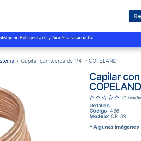
iones
Proyectos
Marcas
Catálogo
Blog
Sucursales
Re
istas y especialistas en Refrigeración y Aire Acondi
istema
Capilar con tuerca de 1/4" - COPELAND
Capilar con
COPELAN
(0 reseñ
Detalles:
Código
: 436
Modelo
: CR-39
* Algunas imágenes 