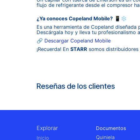
flujo de refrigerante desde el compresor h
¿Ya conoces Copeland Mobile?
📱❄️
Es una herramienta de Copeland diseñada p
Descárgala hoy y lleva tu profesionalismo al
🔗
Descargar Copeland Mobile
¡Recuerda! En
STARR
somos distribuidores 
Reseñas de los clientes
Explorar
Documentos
Quiniela
Inicio