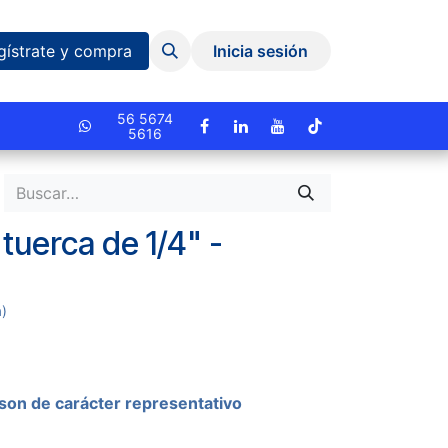
Eventos y Capacitaciones
Quiniela
gístrate y compra
Inicia sesión
cionado.
56 5674
5616
 tuerca de 1/4" -
D
a)
son de carácter representativo