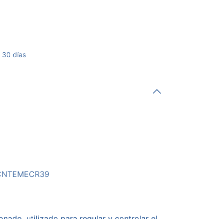
 30 días
CNTEMECR39
nado, utilizado para regular y controlar el