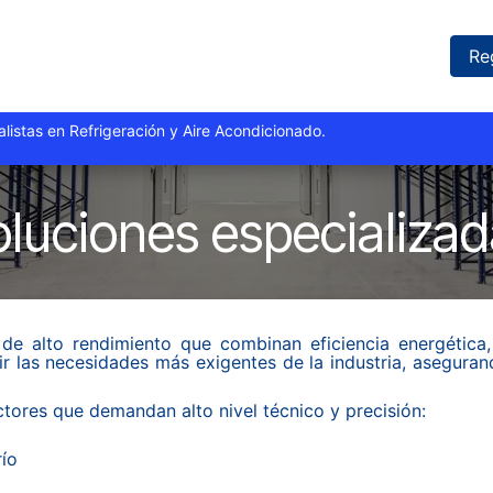
iones
Proyectos
Marcas
Catálogo
Blog
Sucursales
Re
istas y especialistas en Refrigeración y Aire Acondi
luciones especializa
de alto rendimiento que combinan eficiencia energética,
r las necesidades más exigentes de la industria, aseguran
tores que demandan alto nivel técnico y precisión:
río