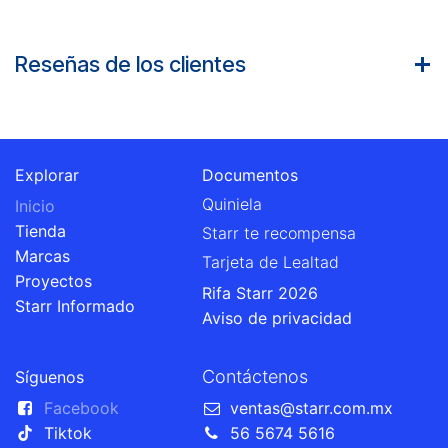
Reseñas de los clientes
Explorar
Documentos
Quiniela
Inicio
Tienda
Starr te recompensa
Marcas
Tarjeta de Lealtad
Proyectos
Rifa Starr 2026
Starr Informado
Aviso de privacidad
Contáctenos
Síguenos
Facebook
ventas@starr.com.mx
Tiktok
56 5674 5616