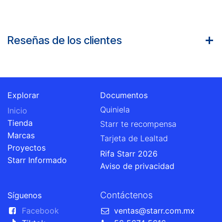
Reseñas de los clientes
Explorar
Documentos
Quiniela
Inicio
Tienda
Starr te recompensa
Marcas
Tarjeta de Lealtad
Proyectos
Rifa Starr 2026
Starr Informado
Aviso de privacidad
Contáctenos
Síguenos
Facebook
ventas@starr.com.mx