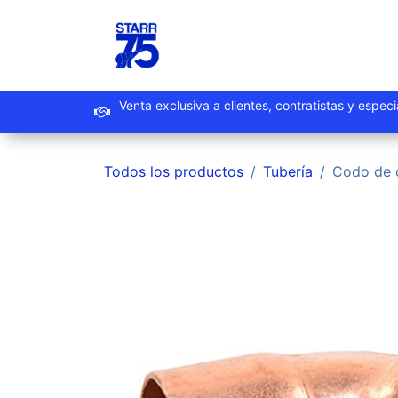
Ir al contenido
Inicio
Productos
Promoc
Venta exclusiva a clientes, contrat
Todos los productos
Tubería
Codo de 