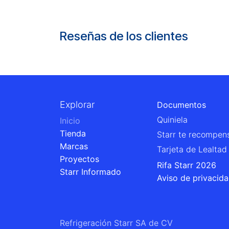
Reseñas de los clientes
Explorar
Documentos
Quiniela
Inicio
Tienda
Starr te recompen
Marcas
Tarjeta de Lealtad
Proyectos
Rifa Starr 2026
Starr Informado
Aviso de privacid
Refrigeración Starr SA de CV