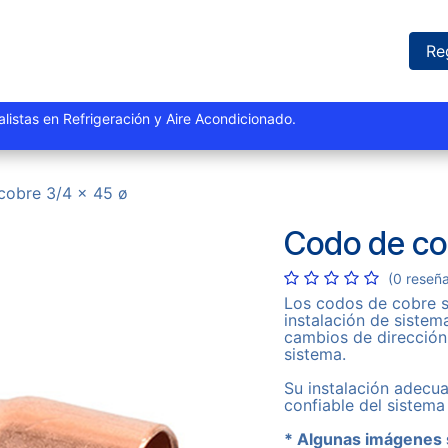
iones
Proyectos
Marcas
Catálogo
Blog
Sucursales
Re
istas y especialistas en Refrigeración y Aire Acondi
cobre 3/4 x 45 ø
Codo de co
(0 reseñ
Los codos de cobre s
instalación de sistem
cambios de dirección 
sistema.
Su instalación adecua
confiable del sistem
* Algunas imágenes 