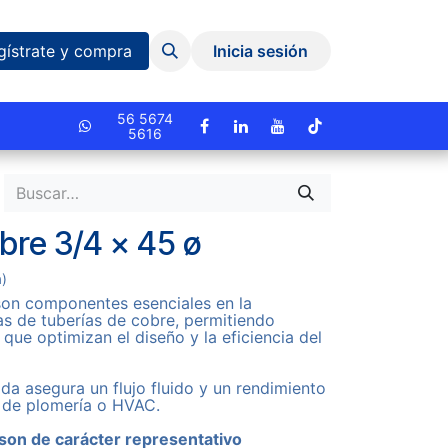
Eventos y Capacitaciones
Quiniela
gístrate y compra
Inicia sesión
cionado.
56 5674
5616
bre 3/4 x 45 ø
a)
on componentes esenciales en la
as de tuberías de cobre, permitiendo
que optimizan el diseño y la eficiencia del
da asegura un flujo fluido y un rendimiento
a de plomería o HVAC.
son de carácter representativo